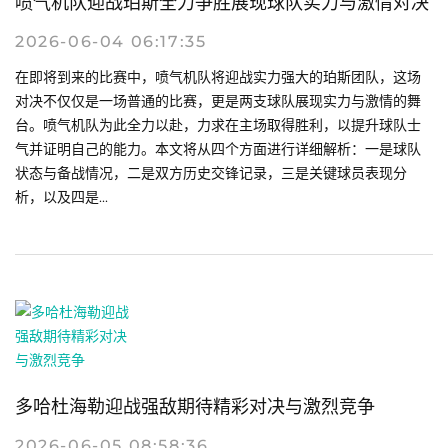
喷气机队迎战珀斯全力争胜展现球队实力与激情对决
2026-06-04 06:17:35
在即将到来的比赛中，喷气机队将迎战实力强大的珀斯团队，这场
对决不仅仅是一场普通的比赛，更是两支球队展现实力与激情的舞
台。喷气机队为此全力以赴，力求在主场取得胜利，以提升球队士
气并证明自己的能力。本文将从四个方面进行详细解析：一是球队
状态与备战情况，二是双方历史交锋记录，三是关键球员表现分
析，以及四是...
多哈杜海勒迎战强敌期待精彩对决与激烈竞争
2026-06-05 08:58:36