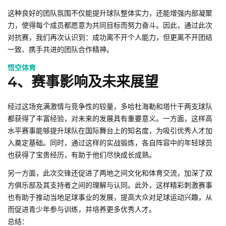
这种良好的团队氛围不仅能提升球队整体实力，还能增强内部凝聚
力，使得每个成员都愿意为共同目标而努力奋斗。因此，通过此次
对抗赛，我们再次认识到：成功离不开个人能力，但更离不开团结
一致、携手共进的团队合作精神。
悟空体育
4、赛事影响及未来展望
经过这场充满激情与竞争性的较量，多哈杜海勒和塔什干两支球队
都获得了丰富经验，对未来的发展具有重要意义。一方面，这样高
水平赛事能够提升球队在国际舞台上的知名度，为吸引优秀人才加
入奠定基础。同时，通过这样的实战锻炼，各自阵容中的年轻球员
也获得了宝贵经历，有助于他们尽快成长成熟。
另一方面，此次交锋还促进了两地之间文化和体育交流，加深了双
方俱乐部及其支持者之间的理解与认同。此外，这样精彩刺激赛事
也有助于推动当地足球事业的发展，提高大众对足球运动兴趣，从
而促进青少年参与训练，并培养更多优秀人才。
总结：