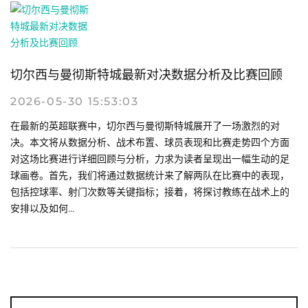
切尔西与曼彻斯特城最新对决数据分析及比赛回顾
2026-05-30 15:53:03
在最新的英超联赛中，切尔西与曼彻斯特城展开了一场激烈的对
决。本文将从数据分析、战术布置、球员表现和比赛走势四个方面
对这场比赛进行详细回顾与分析，力求为读者呈现出一幅生动的足
球画卷。首先，我们将通过数据统计来了解两队在比赛中的表现，
包括控球率、射门次数等关键指标；接着，将探讨教练在战术上的
安排以及如何...