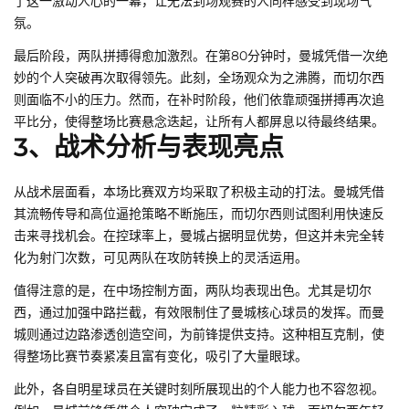
了这一激动人心的一幕，让无法到场观赛的人同样感受到现场气
氛。
最后阶段，两队拼搏得愈加激烈。在第80分钟时，曼城凭借一次绝
妙的个人突破再次取得领先。此刻，全场观众为之沸腾，而切尔西
则面临不小的压力。然而，在补时阶段，他们依靠顽强拼搏再次追
平比分，使得整场比赛悬念迭起，让所有人都屏息以待最终结果。
3、战术分析与表现亮点
从战术层面看，本场比赛双方均采取了积极主动的打法。曼城凭借
其流畅传导和高位逼抢策略不断施压，而切尔西则试图利用快速反
击来寻找机会。在控球率上，曼城占据明显优势，但这并未完全转
化为射门次数，可见两队在攻防转换上的灵活运用。
值得注意的是，在中场控制方面，两队均表现出色。尤其是切尔
西，通过加强中路拦截，有效限制住了曼城核心球员的发挥。而曼
城则通过边路渗透创造空间，为前锋提供支持。这种相互克制，使
得整场比赛节奏紧凑且富有变化，吸引了大量眼球。
此外，各自明星球员在关键时刻所展现出的个人能力也不容忽视。