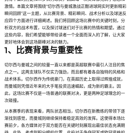
激情。本篇文章将围绕“切尔西与曼城激战正酣进球网实时更新精彩
瞬间回顾”这一主题，从比赛背景、精彩瞬间、战术分析以及球迷反
应四个方面进行详细阐述。我们将回顾这场比赛中的关键时刻，分
析双方的战术布置，以及探讨球迷们对于比赛的热情和期望。通过
这些内容，我们希望能够带给读者一个全面而深入的了解，让大家
更好地体会到这场巅峰对决的魅力。
1、比赛背景与重要性
切尔西与曼城之间的较量一直以来都是英超联赛中最引人注目的焦
点之一。这两支球队不仅实力强劲，而且都有着各自独特的风格和
战术体系。切尔西作为传统豪门，在英超历史上取得过辉煌成就，
而曼城则凭借近年来的大手笔投资迅速崛起，成为新的霸主。因
此，这场比赛不仅是一场普通的联赛对决，更是两种足球理念的一
次碰撞。
从本赛季的表现来看，两队状态相当，切尔西在新教练的带领下逐
渐找到感觉，而曼城则继续保持着稳定高效的发挥。这使得本场比
赛前夕，各方媒体对于双方能否在关键时刻展现出最佳状态充满期
待。此外，考虑到积分榜的位置，此役对于争夺冠军或欧冠资格的