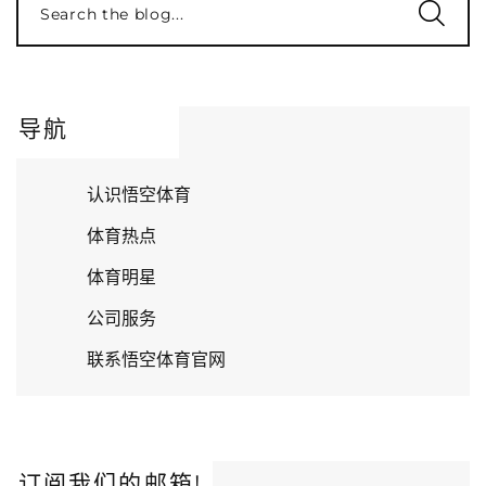
Search the blog...
导航
认识悟空体育
体育热点
体育明星
公司服务
联系悟空体育官网
订阅我们的邮箱!