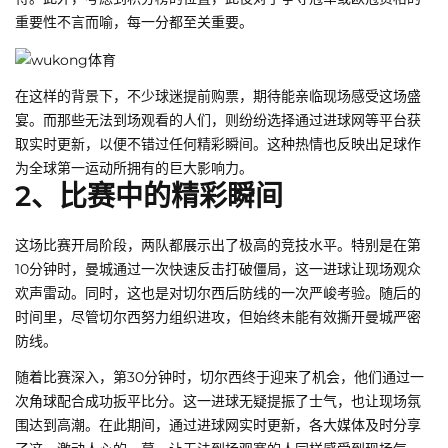
重要性不言而喻，每一分都至关重要。
在这样的背景下，不少球迷提前购票，期待能亲临现场感受这场盛
宴。而那些无法到场观看的人们，则纷纷选择通过进球网等平台获
取实时更新，以便不错过任何精彩瞬间。这种热情也反映出足球作
为全球第一运动所拥有的巨大影响力。
2、比赛中的精彩瞬间
这场比赛开局阶段，两队都展示出了极高的竞技水平。特别是在第
10分钟时，曼城通过一次快速反击打破僵局，这一进球让现场观众
欢声雷动。同时，这也是对切尔西后防线的一次严峻考验。随后的
时间里，尽管切尔西努力组织进攻，但始终未能有效撕开曼城严密
防线。
随着比赛深入，第30分钟时，切尔西终于迎来了机会，他们通过一
次角球配合成功扳平比分。这一进球无疑提振了士气，也让现场氛
围达到高潮。在此期间，通过进球网实时更新，各大媒体及时分享