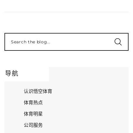
Search the blog...
导航
认识悟空体育
体育热点
体育明星
公司服务