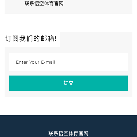
联系悟空体育官网
订阅我们的邮箱!
Enter Your E-mail
提交
联系悟空体育官网