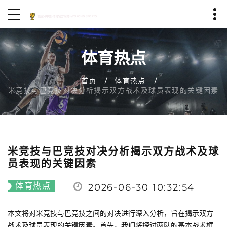
体育热点
首页
体育热点
米竞技与巴竞技对决分析揭示双方战术及球员表现的关键因素
米竞技与巴竞技对决分析揭示双方战术及球
员表现的关键因素
体育热点
2026-06-30 10:32:54
本文将对米竞技与巴竞技之间的对决进行深入分析，旨在揭示双方
战术及球员表现的关键因素。首先，我们将探讨两队的基本战术框