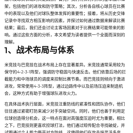
架，包括他们的进攻和防守策略；其次，分析各自核心球员在比赛
中的表现以及他们对球队整体发挥的重要性；接着，将从历史交锋
记录中寻找双方相互影响的因素，并探讨如何通过数据来解读比赛
结果；最后，我们还会讨论主客场因素对于比赛结果可能带来的影
响。通过这些方面的分析，本文希望为读者提供一个全面而深刻的
理解。
1、战术布局与体系
米竞技与巴竞技在战术布局上存在显著差异。米竞技通常采用较为
保守的4-2-3-1阵型，强调防守稳固与快速反击。他们依靠后场的拦
截能力和中场球员的调度来控制比赛节奏。而巴竞技则倾向于激进
进攻，常常使用4-3-3阵型，通过边路传中以及前场压迫来制造机
会，这种方式有助于增强球队进攻火力。
在具体战术执行层面，米竞技注重防线的紧凑性和团队协作，他们
往往通过紧密盯防来减少对手突破空间。同时，他们也善于利用定
位球创造得分机会，这一特点在面对高强度压迫时尤为重要。相比
之下，巴竞技则更喜欢控球打法，他们通过短传配合寻找破绽，并
试图通过个人能力撕开对方防线，这使得他们在攻击端灵活多变。