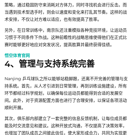
策略，通过稳固防守来消耗对方体力，同时寻找机会进行反击。而
当遇到技术型选手时，则会以速度和变化来打乱其节奏。这样的战
术安排，不仅让对方难以适应，也有效提高了胜率。
另外，在日常训练中，南京队还注重模拟各种竞技环境，让运动员
习惯于不同条件下作战。这种前瞻性的战略思维使得他们在正式比
赛时能够更好地应对突发状况，提高胜算并最终获得佳绩。
悟空体育官网
4、管理与支持系统完善
Nanjing 乒乓球队之所以能够站稳脚跟，还离不开完善的管理与支
持系统。首先，从人才引进到日常管理，再到训练设施建设，所有
环节都经过科学规划，以确保每位运动员都能得到合适的发展空
间。此外，对于资源配置方面也进行了合理安排，以保证各项活动
顺利开展。
其次，俱乐部内部建立了一套完整的信息反馈机制，让每位成员都
能及时交流意见和建议。这种开放式沟通，不仅提高了决策效率，
也增加了团队成员之间彼此信任，使大家形成合力，共同为实现更