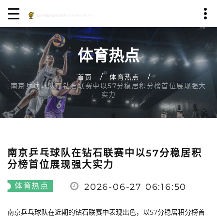
体育热点
首页
体育热点
南京乒乓球队在钻石联赛中以57分稳居积分榜首位展现强大
实力
南京乒乓球队在钻石联赛中以57分稳居积
分榜首位展现强大实力
体育热点
2026-06-27 06:16:50
南京乒乓球队在近期的钻石联赛中表现出色，以57分稳居积分榜首