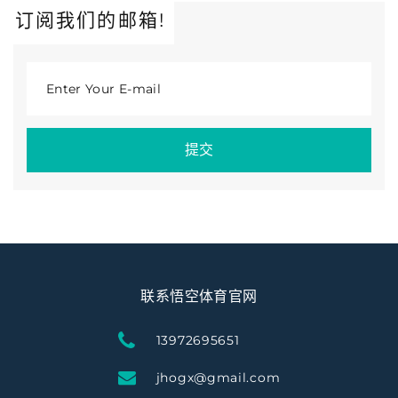
订阅我们的邮箱!
Enter Your E-mail
提交
联系悟空体育官网
13972695651
jhogx@gmail.com