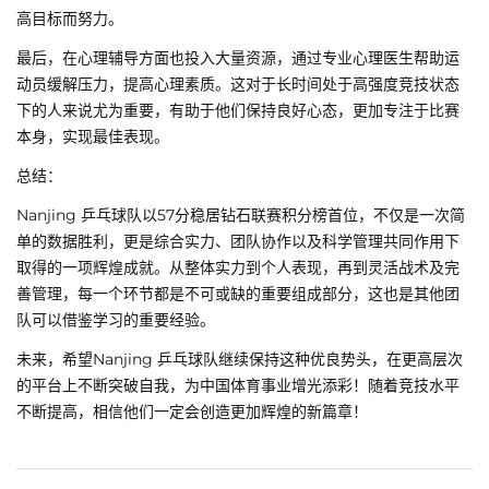
高目标而努力。
最后，在心理辅导方面也投入大量资源，通过专业心理医生帮助运
动员缓解压力，提高心理素质。这对于长时间处于高强度竞技状态
下的人来说尤为重要，有助于他们保持良好心态，更加专注于比赛
本身，实现最佳表现。
总结：
Nanjing 乒乓球队以57分稳居钻石联赛积分榜首位，不仅是一次简
单的数据胜利，更是综合实力、团队协作以及科学管理共同作用下
取得的一项辉煌成就。从整体实力到个人表现，再到灵活战术及完
善管理，每一个环节都是不可或缺的重要组成部分，这也是其他团
队可以借鉴学习的重要经验。
未来，希望Nanjing 乒乓球队继续保持这种优良势头，在更高层次
的平台上不断突破自我，为中国体育事业增光添彩！随着竞技水平
不断提高，相信他们一定会创造更加辉煌的新篇章！