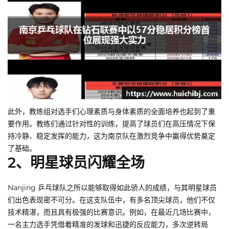
此外，教练组对选手们心理素质与身体素质的全面培养也起到了重
要作用。教练们通过针对性的训练，提高了球员们在高压情况下保
持冷静、稳定发挥的能力，这为南京队在激烈竞争中赢得优势奠定
了基础。
2、明星球员闪耀全场
Nanjing 乒乓球队之所以能够取得如此骄人的成绩，与其明星球员
们出色表现密不可分。在这支队伍中，有多名顶尖球员，他们不仅
技术精湛，而且具有极强的比赛意识。例如，在最近几场比赛中，
一名主力选手凭借着精准的发球和迅捷的反应能力，多次逆转局