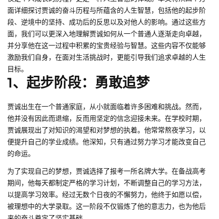
面详细探讨贾诚的奋斗历程与所蕴含的人生智慧，包括他的起步阶
段、逆境中的坚持、成功后的反思以及对他人的影响。通过这些方
面，我们可以更深入地理解贾诚如何从一个普通人逐渐走向卓越，
并分享他在这一过程中积累的宝贵经验与智慧。这些内容不仅能够
激励我们自身，在面对生活挑战时，更能引导我们追求卓越的人生
目标。
1、起步阶段：勇敢追梦
贾诚出生在一个普通家庭，从小就面临着许多困难和挑战。然而，
他并没有因此而退缩，反而用坚定的信念迎接未来。在学校时期，
贾诚展现出了对知识的渴望和对梦想的执着。他常常熬夜学习，以
便提升自己的学业成绩。他深知，只有通过努力学习才能改变自己
的命运。
为了实现自己的梦想，贾诚选择了报考一所名牌大学。在备战高考
期间，他每天都制定严格的学习计划，不断调整自己的学习方法，
以提高学习效率。经过无数个日夜的不懈努力，他终于如愿以偿，
被理想中的大学录取。这一阶段不仅锻炼了他的意志力，也为他后
来的奋斗奠定了坚实基础。