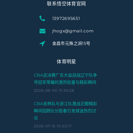
联系悟空体育官网
13972695651
jhogx@gmail.com
金昌市元殊之涧15号
体育明星
CBA总决赛广东大益迎战辽宁队争
夺冠军荣耀的激烈较量与精彩瞬间
2026-08-05 17:36:28
CBA吉林队与浙江队激战正酣精彩
瞬间回顾比分胶着引发球迷热烈讨
论
2026-07-15 10:02:17