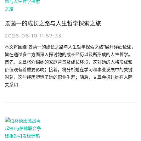
景菡一的成长之路与人生哲学探索之旅
2026-06-10 11:57:33
本文将围绕“景菡一的成长之路与人生哲学探索之旅”展开详细论述，
旨在通过多个方面深入探讨她的成长经历以及所形成的人生哲学。
首先，文章将介绍她的家庭背景及成长环境，这对她的人格形成和
价值观有着重要影响；接着，将分析她在学习和事业发展中的关键
时刻，这些经历塑造了她的职业生涯；随后，文章会探讨她在人际
关系和...