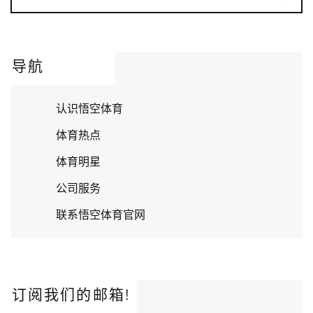
导航
认识悟空体育
体育热点
体育明星
公司服务
联系悟空体育官网
订阅我们的邮箱!