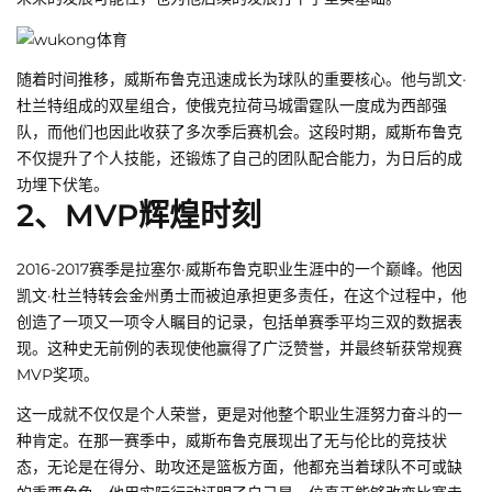
随着时间推移，威斯布鲁克迅速成长为球队的重要核心。他与凯文·
杜兰特组成的双星组合，使俄克拉荷马城雷霆队一度成为西部强
队，而他们也因此收获了多次季后赛机会。这段时期，威斯布鲁克
不仅提升了个人技能，还锻炼了自己的团队配合能力，为日后的成
功埋下伏笔。
2、MVP辉煌时刻
2016-2017赛季是拉塞尔·威斯布鲁克职业生涯中的一个巅峰。他因
凯文·杜兰特转会金州勇士而被迫承担更多责任，在这个过程中，他
创造了一项又一项令人瞩目的记录，包括单赛季平均三双的数据表
现。这种史无前例的表现使他赢得了广泛赞誉，并最终斩获常规赛
MVP奖项。
这一成就不仅仅是个人荣誉，更是对他整个职业生涯努力奋斗的一
种肯定。在那一赛季中，威斯布鲁克展现出了无与伦比的竞技状
态，无论是在得分、助攻还是篮板方面，他都充当着球队不可或缺