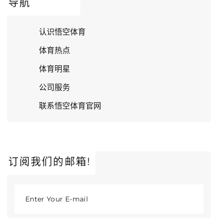
导航
认识悟空体育
体育热点
体育明星
公司服务
联系悟空体育官网
订阅我们的邮箱!
Enter Your E-mail