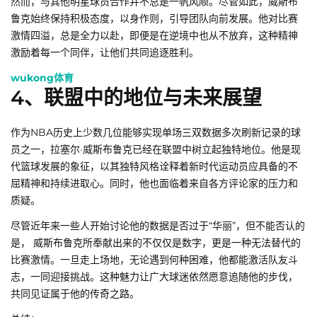
然而，与其他明星球员合作并不总是一帆风顺。尽管如此，威斯布
鲁克始终保持积极态度，以身作则，引导团队向前发展。他对比赛
激情四溢，总是全力以赴，即便是在逆境中也从不放弃，这种精神
激励着每一个同伴，让他们共同追逐胜利。
wukong体育
4、联盟中的地位与未来展望
作为NBA历史上少数几位能够实现单场三双数据多次刷新记录的球
员之一，拉塞尔·威斯布鲁克已经在联盟中树立起独特地位。他是现
代篮球发展的象征，以其独特风格诠释着新时代运动员应具备的不
屈精神和持续进取心。同时，他也面临着来自各方评论家的压力和
质疑。
尽管近年来一些人开始讨论他的数据是否过于“华丽”，但不能否认的
是， 威斯布鲁克所奉献出来的不仅仅是数字，更是一种无法替代的
比赛激情。一旦走上场地，无论遇到何种困难，他都能激活队友斗
志，一同迎接挑战。这种魅力让广大球迷依然愿意追随他的步伐，
共同见证属于他的传奇之路。