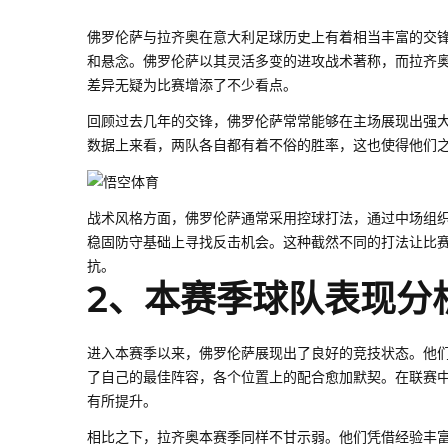
佛罗伦萨与拉齐奥在意大利足球历史上有着相当丰富的交
和悬念。佛罗伦萨以其灵活多变的进攻战术著称，而拉齐
差异无疑为比赛增添了不少看点。
回顾过去几年的交锋，佛罗伦萨常常能够在主场展现出强
数据上来看，两队各自都有着不俗的胜率，这也使得他们
战术风格方面，佛罗伦萨通常采用控球打法，通过中场组
稳固防守基础上寻找反击机会。这种截然不同的打法让比
抗。
2、本赛季球队表现分
进入本赛季以来，佛罗伦萨展现出了良好的竞技状态。他
了自己的最佳阵容，各个位置上的配合愈加默契。在联赛
有所提升。
相比之下，拉齐奥本赛季同样不甘示弱。他们凭借经验丰