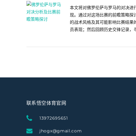
本文将对佛罗伦萨与罗马的对决进
现。通过对这场比赛的前瞻策略探
的战术风格及其可能影响比赛结果
员表现；然后回顾历史交锋记录，寻找
联系悟空体育官网
13972695651
jhogx@gmail.com