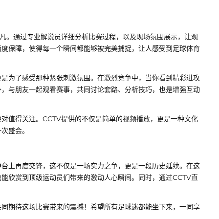
非凡。通过专业解说员详细分析比赛过程，以及现场氛围展示，让观
畅度保障，使得每一个瞬间都能够被完美捕捉，让人感受到足球体育
更是为了感受那种紧张刺激氛围。在激烈竞争中，当你看到精彩进攻
外，与朋友一起观看赛事，共同讨论套路、分析技巧，也是增强互动
对值得关注。CCTV提供的不仅是简单的视频播放，更是一种文化
一次盛会。
舞台上再度交锋，这不仅是一场实力之争，更是一段历史延续。在这
能欣赏到顶级运动员们带来的激动人心瞬间。同时，通过CCTV直
共同期待这场比赛带来的震撼！希望所有足球迷都能坐下来，一同享