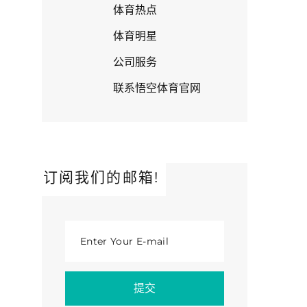
体育热点
体育明星
公司服务
联系悟空体育官网
订阅我们的邮箱!
Enter Your E-mail
提交