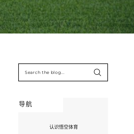
Search the blog...
导航
认识悟空体育