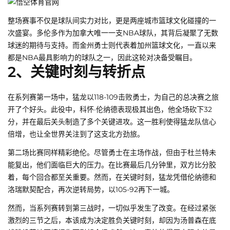
整场赛事不仅是球队间实力对比，更是两座城市篮球文化碰撞的一
次盛宴。多伦多作为加拿大唯一一支NBA球队，其背后凝聚了无数
球迷的期待与支持。而金州勇士则代表着加州篮球文化，一直以来
都是NBA最具影响力的球队之一，因此这轮对决备受瞩目。
2、关键时刻与转折点
在系列赛第一场中，猛龙以118-109击败勇士，为自己的总决赛之旅
开了个好头。此役中，科怀·伦纳德表现极其出色，他全场砍下32
分，并在最后关头制造了多个关键进攻。这一胜利使得猛龙队信心
倍增，也让全世界关注到了这支北方劲旅。
第二场比赛同样精彩绝伦。尽管勇士在主场作战，但由于杜兰特未
能复出，他们面临巨大的压力。在比赛最后几分钟里，双方比分胶
着，每个回合都至关重要。然而，在关键时刻，猛龙凭借伦纳德和
洛瑞默契配合，再次逆转局势，以105-92再下一城。
然而，当系列赛转到第三战时，一切似乎发生了改变。在经过紧张
激烈的三节之后，本该成为决定胜负关键时刻，却因为汤普森在底