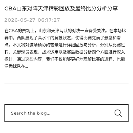
CBA山东对阵天津精彩回放及最终比分分析分享
2026-05-27 06:17:27
在CBA的赛场上，山东和天津两队的对决一直备受关注。在本场比
赛中，两队展现了高水平的竞技状态，使得比赛充满了悬念和看
点。本文将对这场精彩的较量进行详细回放与分析，分别从比赛过
程、关键球员表现、战术运用以及赛后数据分析四个方面进行深入
探讨。通过这些内容，我们不仅能够更好地理解比赛的进程，也能
洞悉球队在...
Search the blog...