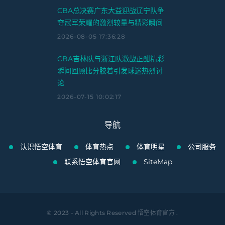
CBA总决赛广东大益迎战辽宁队争
夺冠军荣耀的激烈较量与精彩瞬间
2026-08-05 17:36:28
CBA吉林队与浙江队激战正酣精彩
瞬间回顾比分胶着引发球迷热烈讨
论
2026-07-15 10:02:17
导航
认识悟空体育
体育热点
体育明星
公司服务
联系悟空体育官网
SiteMap
© 2023 - All Rights Reserved
悟空体育官方
.