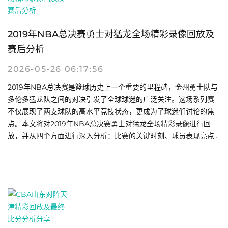
2019年NBA总决赛勇士对猛龙全场精彩录像回放及
赛后分析
2026-05-26 06:17:56
2019年NBA总决赛是篮球历史上一个重要的里程碑，金州勇士队与
多伦多猛龙队之间的对决引发了全球球迷的广泛关注。这场系列赛
不仅展现了两支球队的高水平竞技状态，更成为了球迷们讨论的焦
点。本文将对2019年NBA总决赛勇士对猛龙全场精彩录像进行回
放，并从四个方面进行深入分析：比赛的关键时刻、球员表现亮点...