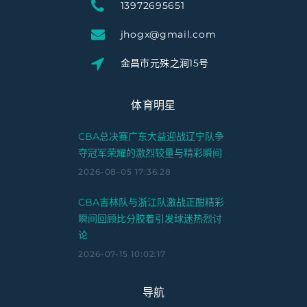
13972695651
jhogx@gmail.com
金昌市元殊之涧15号
体育明星
CBA总决赛广东大益迎战辽宁队争
夺冠军荣耀的激烈较量与精彩瞬间
2026-08-05 17:36:28
CBA吉林队与浙江队激战正酣精彩
瞬间回顾比分胶着引发球迷热烈讨
论
2026-07-15 10:02:17
导航