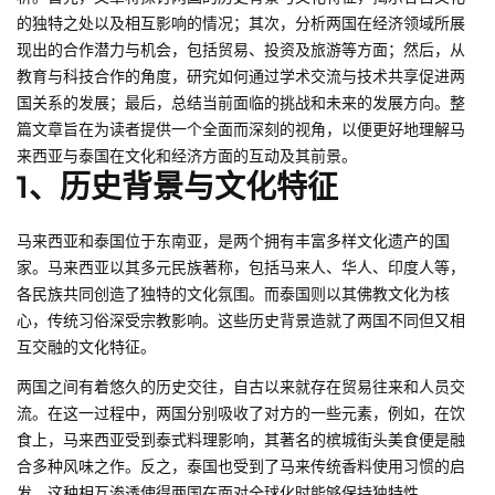
的独特之处以及相互影响的情况；其次，分析两国在经济领域所展
现出的合作潜力与机会，包括贸易、投资及旅游等方面；然后，从
教育与科技合作的角度，研究如何通过学术交流与技术共享促进两
国关系的发展；最后，总结当前面临的挑战和未来的发展方向。整
篇文章旨在为读者提供一个全面而深刻的视角，以便更好地理解马
来西亚与泰国在文化和经济方面的互动及其前景。
1、历史背景与文化特征
马来西亚和泰国位于东南亚，是两个拥有丰富多样文化遗产的国
家。马来西亚以其多元民族著称，包括马来人、华人、印度人等，
各民族共同创造了独特的文化氛围。而泰国则以其佛教文化为核
心，传统习俗深受宗教影响。这些历史背景造就了两国不同但又相
互交融的文化特征。
两国之间有着悠久的历史交往，自古以来就存在贸易往来和人员交
流。在这一过程中，两国分别吸收了对方的一些元素，例如，在饮
食上，马来西亚受到泰式料理影响，其著名的槟城街头美食便是融
合多种风味之作。反之，泰国也受到了马来传统香料使用习惯的启
发，这种相互渗透使得两国在面对全球化时能够保持独特性。